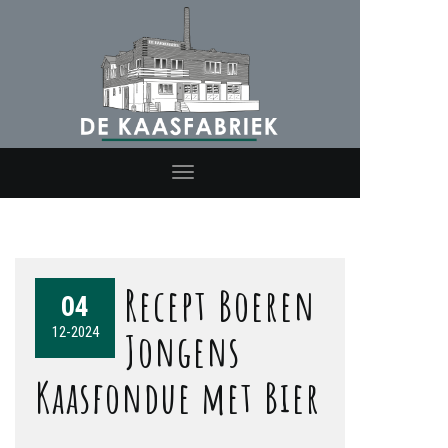
Toggle
navigation
Recept Boeren
04
12-2024
Jongens
Kaasfondue met Bier